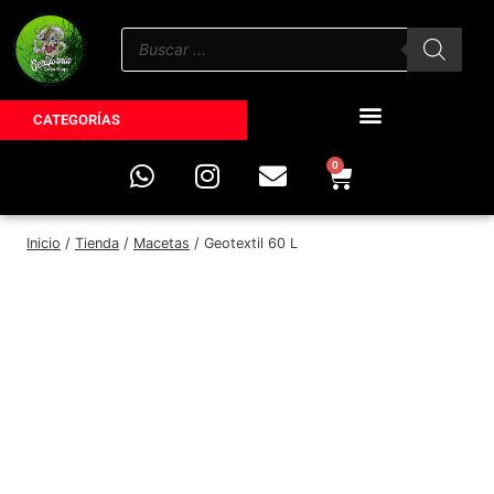
CATEGORÍAS
0
Inicio
/
Tienda
/
Macetas
/
Geotextil 60 L