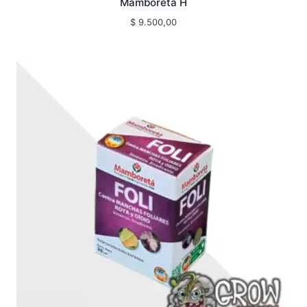
Mamboretá H
$
9.500,00