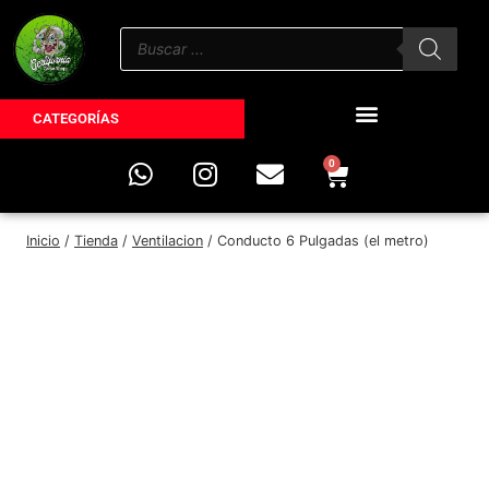
CATEGORÍAS
0
Inicio
/
Tienda
/
Ventilacion
/
Conducto 6 Pulgadas (el metro)