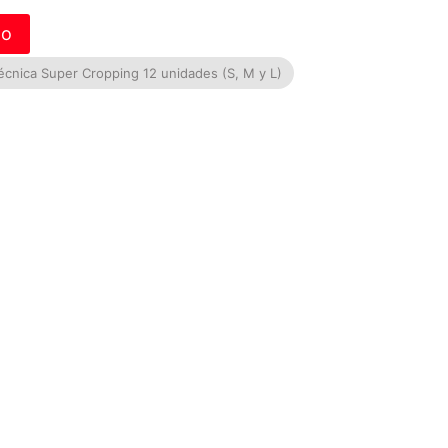
to
écnica Super Cropping 12 unidades (S, M y L)