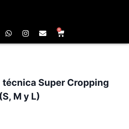
0
 técnica Super Cropping
(S, M y L)